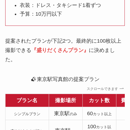
衣装：ドレス・タキシード1着ずつ
予算：10万円以下
提案されたプランが下記2つ。最終的に100枚以上
撮影できる
『盛りだくさんプラン』
に決めまし
た。
東京駅写真館の提案プラン
スクロールできます
プラン名
撮影場所
カット数
費
東京駅
60
6
シンプルプラン
のみ
カット以上
100
カット以