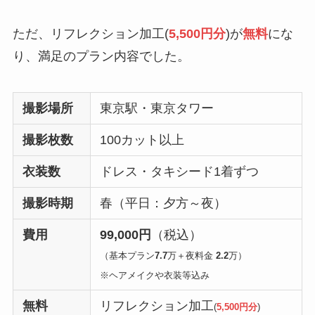
ただ、リフレクション加工(
5,500円分
)が
無料
にな
り、満足のプラン内容でした。
撮影場所
東京駅・東京タワー
撮影枚数
100カット以上
衣装数
ドレス・タキシード1着ずつ
撮影時期
春（平日：夕方～夜）
費用
99,000円
（税込）
（基本プラン
7.7
万＋夜料金
2.2
万）
※ヘアメイクや衣装等込み
無料
リフレクション加工
(
5,500円分
)