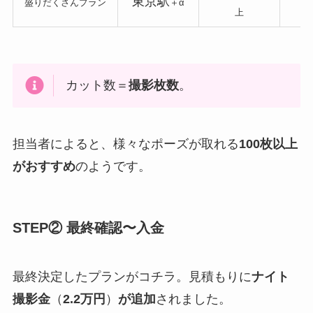
東京駅
7
盛りだくさんプラン
＋α
上
カット数＝
撮影枚数
。
担当者によると、様々なポーズが取れる
100枚以上
がおすすめ
のようです。
STEP② 最終確認〜入金
最終決定したプランがコチラ。見積もりに
ナイト
撮影金
（
2.2万円
）
が追加
されました。