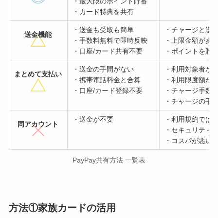
・最大限のポイント貯蓄
・カード特典を共有
・送金も受取も簡単
・チャージと送
送金機能
・手数料無料で即時反映
・上限金額があ
・口座/カード共有不要
・ポイントを貯
・送金の手間がない
・利用対象者が
まとめて支払い
・携帯電話料金と合算
・利用限度額が
・口座/カード登録不要
・チャージ手数
・チャージの手
・送金が不要
・利用規約では
同アカウント
・セキュリティN
・コスパが悪い
PayPay共有方法 一覧表
方法①家族カードの活用