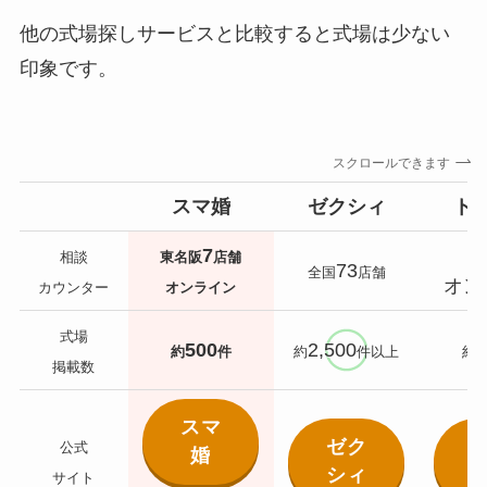
他の式場探しサービスと比較すると式場は少ない
印象です。
スクロールできます
スマ婚
ゼクシィ
ト
7
相談
東名阪
店舗
73
全国
店舗
オン
カウンター
オンライン
式場
500
2,500
7
約
件
約
件以上
約
掲載数
スマ
ゼク
公式
婚
シィ
サイト