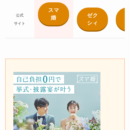
スマ
ゼク
公式
婚
シィ
サイト