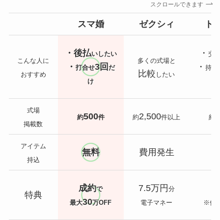
スクロールできます
スマ婚
ゼクシィ
ト
・後払
・
いしたい
交
こんな人に
多くの式場と
・
3回
・
打合せ
だ
持込
比較
おすすめ
したい
け
式場
500
2,500
7
約
件
約
件以上
約
掲載数
アイテム
無料
費用発生
持込
成約
7.5万円
で
分
特典
30
最大
万OFF
電子マネー
※価