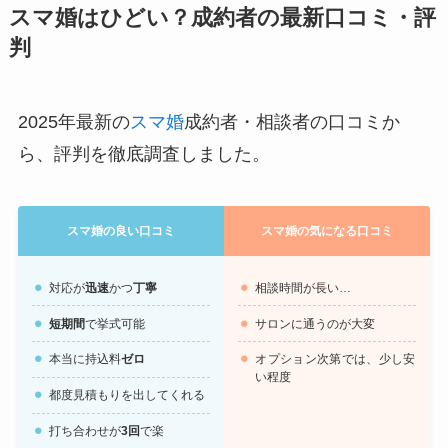
スマ婚はひどい？成約者の最新口コミ・評
判
2025年最新の
スマ婚
成約者・相談者の口コミか
ら、評判を徹底調査しました。
スマ婚の良い口コミ
スマ婚の気になる口コミ
対応が
迅速
かつ
丁寧
相談時間が長い…
短期間
で挙式可能
サロンに通うのが大変
本当に持込料
ゼロ
オプション次第では、少し安
い程度
都度見積もりを出してくれる
打ち合わせが
3回
で楽