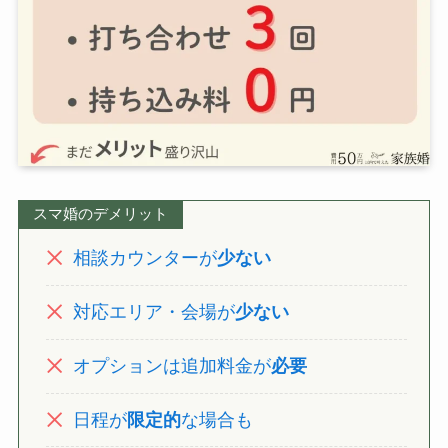
スマ婚のデメリット
相談カウンターが
少ない
対応エリア・会場が
少ない
オプションは追加料金が
必要
日程が
限定的
な場合も