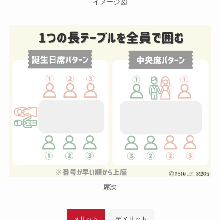
イメージ図
席次
メリット
デメリット