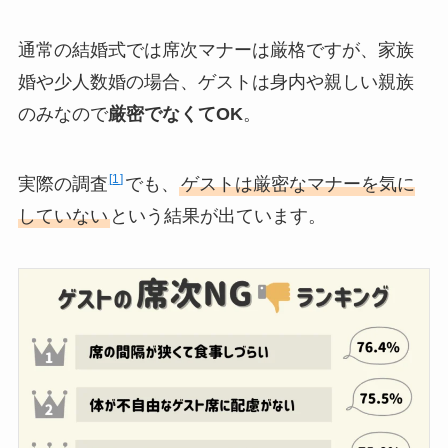
通常の結婚式では席次マナーは厳格ですが、家族
婚や少人数婚の場合、ゲストは身内や親しい親族
のみなので
厳密でなくてOK
。
1
実際の調査
でも、
ゲストは厳密なマナーを気に
していない
という結果が出ています。