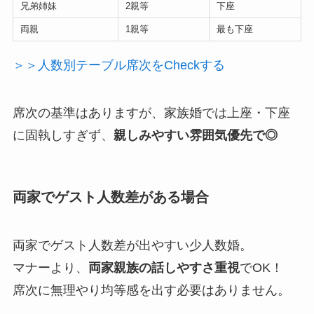
兄弟姉妹
2親等
下座
両親
1親等
最も下座
＞＞人数別テーブル席次をCheckする
席次の基準はありますが、家族婚では上座・下座
に固執しすぎず、
親しみやすい雰囲気優先で◎
両家でゲスト人数差がある場合
両家でゲスト人数差が出やすい少人数婚。
マナーより、
両家親族の話しやすさ重視
でOK！
席次に無理やり均等感を出す必要はありません。