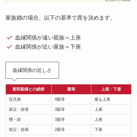
家族婚の場合、以下の基準で席を決めます。
血縁関係が遠い親族＝上座
血縁関係が近い家族＝下座
血縁関係の近しさ
新郎新婦との続柄
親等
上座・下座
従兄弟
4親等
最も上座
叔父・叔母
3親等
上座
甥・姪
3親等
上座
祖父・祖母
2親等
下座