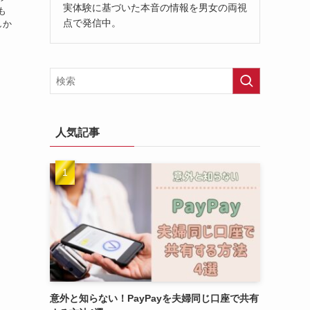
実体験に基づいた本音の情報を男女の両視
も
点で発信中。
しか
、
人気記事
意外と知らない！PayPayを夫婦同じ口座で共有