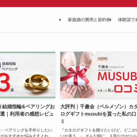
家族婚の費用と節約術
体験談で
り結婚指輪&ペアリングお
大評判｜千趣会（ベルメゾン）カ
3選｜利用者の感想レビュ
ログギフトmusubiを貰った私の
ミ
輪・ペアリングを手作りしたい
『カタログギフトを贈りたいけど、どこが
店がおすすめか悩みますよね。
いか迷う…』 そんな時に、人気なのがベ