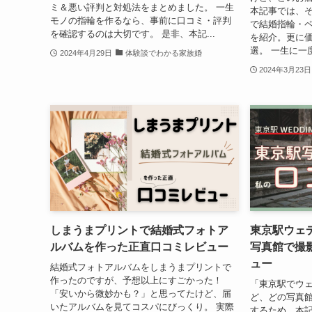
ミ＆悪い評判と対処法をまとめました。 一生
本記事では、そ
モノの指輪を作るなら、事前に口コミ・評判
で結婚指輪・
を確認するのは大切です。 是非、本記...
を紹介。更に価
選。 一生に一
2024年4月29日
体験談でわかる家族婚
2024年3月23日
しまうまプリントで結婚式フォトア
東京駅ウェ
ルバムを作った正直口コミレビュー
写真館で撮
ュー
結婚式フォトアルバムをしまうまプリントで
作ったのですが、予想以上にすごかった！
「東京駅でウ
「安いから微妙かも？」と思ってたけど、届
ど、どの写真館
いたアルバムを見てコスパにびっくり。 実際
するため、本