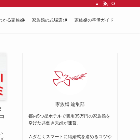
わかる家族婚
家族婚の式場選び
家族婚の準備ガイド
家族婚 編集部
タ
都内5つ星ホテルで費用35万円の家族婚を
口コ
挙げた共働き夫婦が運営。
い
ムダなくスマートに結婚式を進めるコツや
ルメ