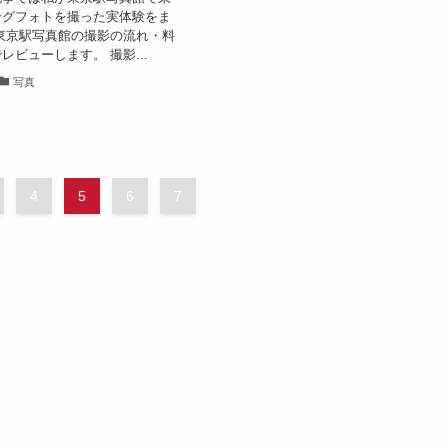
ングフォトを撮った実体験をま
東京駅写真館の撮影の流れ・料
レビューします。 撮影...
写真
4
5
6
7