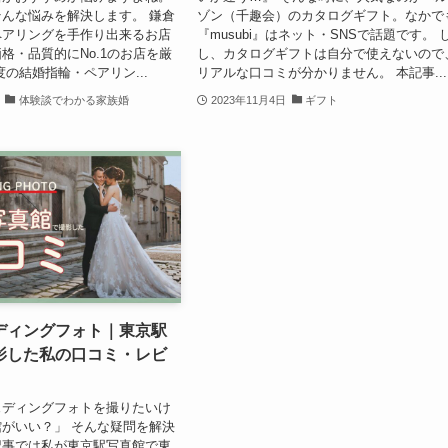
んな悩みを解決します。 鎌倉
ゾン（千趣会）のカタログギフト。なかで
ペアリングを手作り出来るお店
『musubi』はネット・SNSで話題です。 
格・品質的にNo.1のお店を厳
し、カタログギフトは自分で使えないので
度の結婚指輪・ペアリン...
リアルな口コミが分かりません。 本記事...
体験談でわかる家族婚
2023年11月4日
ギフト
ディングフォト｜東京駅
影した私の口コミ・レビ
ェディングフォトを撮りたいけ
がいい？」 そんな疑問を解決
記事では私が東京駅写真館で東