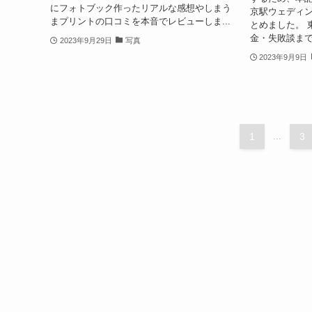
にフォトブック作ったリアルな感想やしまう
京駅ウェディ
まプリントの口コミを本音でレビューしま...
とめました。 
金・失敗談まで
2023年9月29日
写真
2023年9月9日
1
...
3